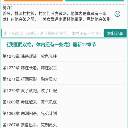
简介：
姜晨，桃源村村长，村民们卧虎藏龙，他体内是真藏有一条
龙！在他突破之际，一美女武道宗师将他推倒，竟助他突破到
巅峰！他回归都市开启复仇之路，线索却指向未婚妻……
您要是觉得《
我医武双绝，体内还有一条龙
》还不错的话请不要忘记
复制分享
向您QQ群和微博微信里的朋友推荐哦！
《我医武双绝，体内还有一条龙》最新12章节
第1273章 诛杀叛徒，紫色光柱
第1272章 赫连长老，赫连家主
第1271章 打回原形，融合灵火
第1270章 疯了就跑，败了臣服
第1269章 赤炼赶来，真气见底
第1268章 寒渊困杀，兄弟计划
第1267章 亲自出手，克制灵火