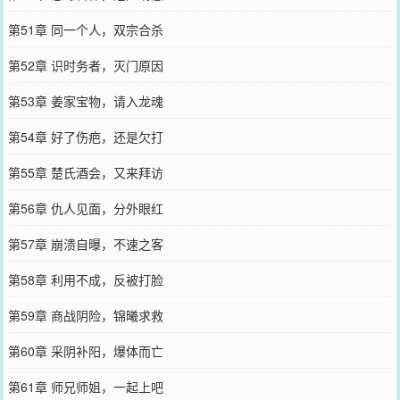
第51章 同一个人，双宗合杀
第52章 识时务者，灭门原因
第53章 姜家宝物，请入龙魂
第54章 好了伤疤，还是欠打
第55章 楚氏酒会，又来拜访
第56章 仇人见面，分外眼红
第57章 崩溃自曝，不速之客
第58章 利用不成，反被打脸
第59章 商战阴险，锦曦求救
第60章 采阴补阳，爆体而亡
第61章 师兄师姐，一起上吧