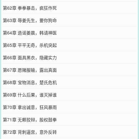
第62章 拳拳暴击，疯狂作死
第63章 辱姜先生，要你狗命
第64章 造谣姜晨，韩请神医
第65章 平平无奇，杀机突起
第66章 面具黑衣，隐藏实力
第67章 愿赌服输，露出真面
第68章 宝物消息，楚氏危机
第69章 什么后果，谁灭掉谁
第70章 拿出诚意，狂风暴雨
第71章 无赖狡辩，股权鼓拳
第72章 背刺逼宫，意外反转