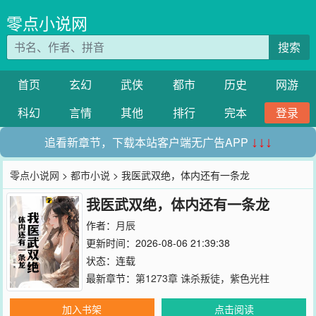
零点小说网
搜索
首页
玄幻
武侠
都市
历史
网游
科幻
言情
其他
排行
完本
登录
追看新章节，下载本站客户端无广告APP
↓↓↓
零点小说网
>
都市小说
> 我医武双绝，体内还有一条龙
我医武双绝，体内还有一条龙
作者：
月辰
更新时间：2026-08-06 21:39:38
状态：连载
最新章节：
第1273章 诛杀叛徒，紫色光柱
加入书架
点击阅读