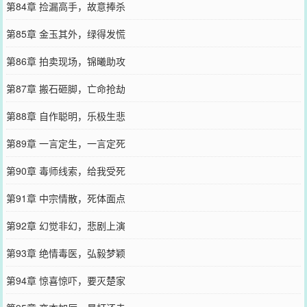
第84章 捡漏高手，故意捧杀
第85章 金玉其外，绿得发慌
第86章 拍卖现场，锦曦助攻
第87章 搬石砸脚，亡命抢劫
第88章 自作聪明，乐极生悲
第89章 一言定生，一言定死
第90章 毒师线索，给我受死
第91章 中宗情散，死体面点
第92章 幻觉非幻，悲剧上演
第93章 绝情毒医，弘毅梦颖
第94章 惊喜惊吓，要灭楚家