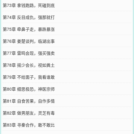
第73章 拿钱跑路，死磕到底
第74章 反目成仇，强那就打
第75章 牵鼻子走，暴跌暴涨
第76章 姜楚谈判，临湖出事
第77章 雷鸣会现，强买强卖
第78章 摇少会长，视如粪土
第79章 不给面子，我看谁敢
第80章 细思极恐，神医宗师
第81章 自食苦果，自作多情
第82章 做男朋友，灵芝有毒
第83章 寻秦合作，敢不敢比