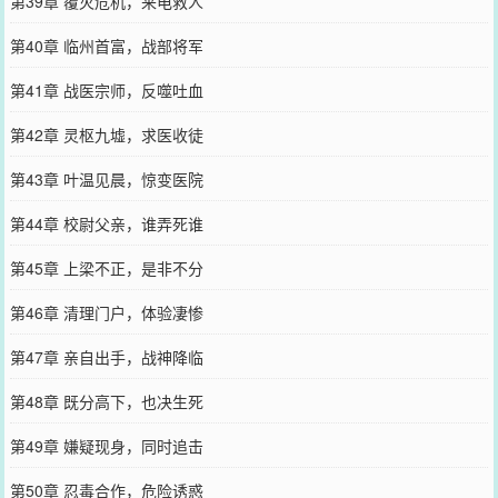
第39章 覆灭危机，来电救人
第40章 临州首富，战部将军
第41章 战医宗师，反噬吐血
第42章 灵枢九墟，求医收徒
第43章 叶温见晨，惊变医院
第44章 校尉父亲，谁弄死谁
第45章 上梁不正，是非不分
第46章 清理门户，体验凄惨
第47章 亲自出手，战神降临
第48章 既分高下，也决生死
第49章 嫌疑现身，同时追击
第50章 忍毒合作，危险诱惑