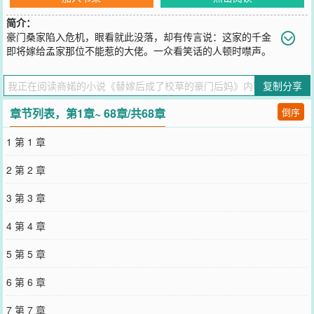
简介：
豪门桑家陷入危机，眼看就此没落，却有传言说：这家的千金
即将嫁给孟家那位不能惹的大佬。一众看笑话的人顿时噤声。
桑渺穿书后成了桑家千金，就是书中那个嫁入顶豪孟家的炮灰……的
姐姐。虽说豪门落魄，至少吃穿不愁，在末世连睡觉都要睁一只眼的
复制分享
桑渺准备安详躺平，谁知一觉醒来——一心想进孟家的妹妹不嫁了，
嫁人的那个换成了她？听说孟裴声家世显赫，矜贵迷人，手段深不可
章节列表，第1章~ 68章/共68章
倒序
测。三十五岁未婚，却有一个上高中的儿子，嫁过去就要给人当后
妈。更不幸的是，儿子孟西辞就是这本校园文的男主，他的后妈则是
1 第 1 章
书中迫害他的恶毒反派。桑渺想了想，孟家别墅几千平，大的常年出
差在外，小的寄宿贵族学校，也就是说——她和猫猫可以独占豪宅和
2 第 2 章
大花园啦，好耶！婚后，桑渺数着每个月的零花钱，满意地过上了已
婚单身的咸鱼生活，就等离婚了。可不知从哪天起，两个不爱回家的
3 第 3 章
人开始频频出现在晚饭餐桌上……据说目中无人的校草儿子摸着她的
宝贝猫闺女，对着它自称哥哥（。）传闻中冷峻清贵的男人，不要脸
4 第 4 章
地占了她的床！桑渺：……你们礼貌吗？？？-经历一世，桑瑞知道自
己不过是一本书中的恶毒女配。她如愿嫁给孟裴声，以为余生风光无
5 第 5 章
限，最终却被扫地出门，被家人厌弃。反倒是家中度过危机，姐姐成
了豪门圈内炙手可热的团宠千金！这一次，她要掌握自己的命运，就
6 第 6 章
让姐姐去当那后妈！没过两个月，桑瑞便受不了连零花钱都没了的苦
日子，但想到姐姐在孟家受尽冷眼，而桑家将会更胜从前，她咬咬牙
7 第 7 章