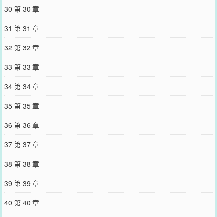
30 第 30 章
31 第 31 章
32 第 32 章
33 第 33 章
34 第 34 章
35 第 35 章
36 第 36 章
37 第 37 章
38 第 38 章
39 第 39 章
40 第 40 章