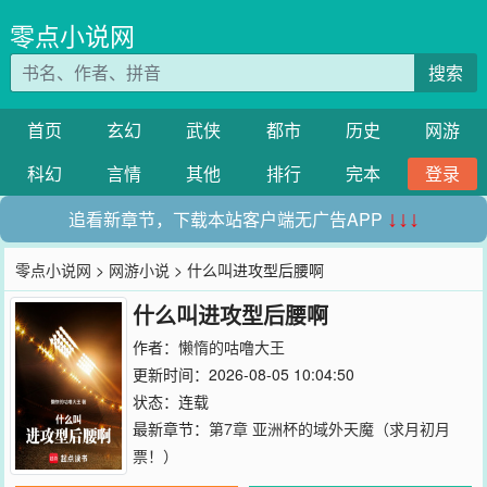
零点小说网
搜索
首页
玄幻
武侠
都市
历史
网游
科幻
言情
其他
排行
完本
登录
追看新章节，下载本站客户端无广告APP
↓↓↓
零点小说网
>
网游小说
> 什么叫进攻型后腰啊
什么叫进攻型后腰啊
作者：
懒惰的咕噜大王
更新时间：2026-08-05 10:04:50
状态：连载
最新章节：
第7章 亚洲杯的域外天魔（求月初月
票！）