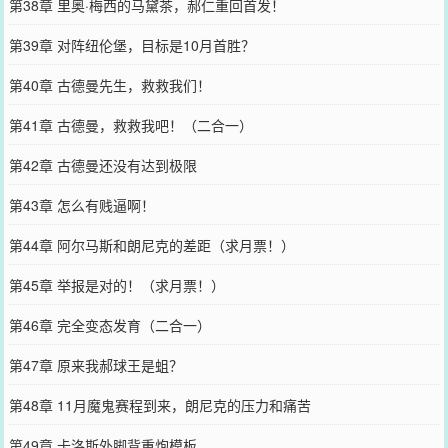
第38章 里奥·梅西的马黛茶，郝仁重回首发！
第39章 对阵纽伦堡，目标是10月首胜？
第40章 古德曼先生，救救我们！
第41章 古德曼，救救我吧！（二合一）
第42章 古德曼还没有达到极限
第43章 怎么有贱逼啊！
第44章 阿尔马斯和朗尼克的差距（求月票！）
第45章 举报是对的！（求月票！）
第46章 完全变态发育（二合一）
第47章 原来我郝球王是蛆？
第48章 11月魔鬼赛程到来，朗尼克的压力和痛苦
第49章 卡洛斯外脚背重炮模板