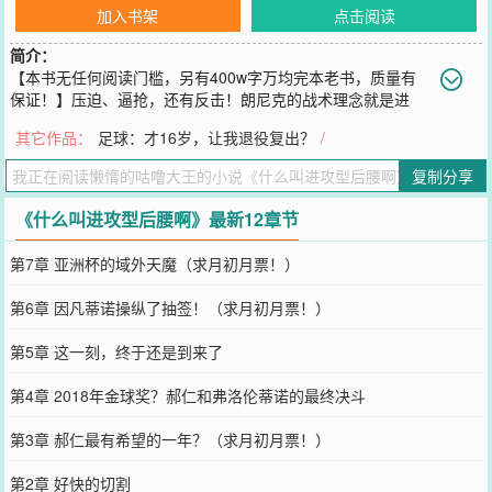
加入书架
点击阅读
简介：
【本书无任何阅读门槛，另有400w字万均完本老书，质量有
保证！】压迫、逼抢，还有反击！朗尼克的战术理念就是进
攻，作为莱比锡新帅，他立誓要将自己的足球理念发扬光大。教练是
其它作品：
足球：才16岁，让我退役复出？
/
很好没错，问题是……老子是纯防守型后腰啊！防守后腰怎么融入朗
尼克的队伍？就在郝仁不知道接下来该怎么办的时候，他的系统来
复制分享
了。【你获得了马克莱莱精准抢断模板】精准抢断模板？这不还是后
腰吗，能有啥用？【你获得了凯塞多暴力铲球模板】【你获得了弗朗
《什么叫进攻型后腰啊》最新12章节
基-德容推进模板】不对，不对！全都不对！我要的是进攻模板！【你
获得了天赋：攻防一体】“……”极致的防守技术加上无可挑剔的进攻
第7章 亚洲杯的域外天魔（求月初月票！）
理念，不知不觉中，郝仁的画风变得奇怪起来。躲到牛爷爷后面！
您要是觉得《
什么叫进攻型后腰啊
》还不错的话请不要忘记向您QQ群
第6章 因凡蒂诺操纵了抽签！（求月初月票！）
和微博微信里的朋友推荐哦！
第5章 这一刻，终于还是到来了
第4章 2018年金球奖？郝仁和弗洛伦蒂诺的最终决斗
第3章 郝仁最有希望的一年？（求月初月票！）
第2章 好快的切割