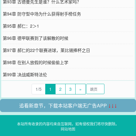
第93章 古德曼先生是谁？什么艺术家吗？
第94章 防守型中场为什么获得射手榜任务
第95章 郝仁：2＞1
第96章 德甲联赛到了该解散的时候
第97章 郝仁的22个联赛进球，莱比锡捧杯之日
第98章 在别人放假的时候偷偷上学
第99章 决战威斯特法伦
1/5
1
2
3
»
追看新章节，下载本站客户端无广告APP
↓↓↓
本站所有收录的内容均来自互联网，如有侵权我们将尽快删除。
网站地图