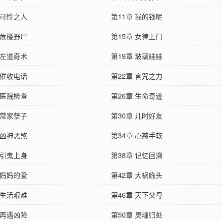
 可怜之人
第11章 我的钱呢
 危楼野尸
第15章 女律上门
 左道奇术
第19章 玻璃娃娃
 催收电话
第22章 言咒之力
 医院检查
第26章 生命奇迹
 常家孽子
第30章 儿时好友
 凶神恶煞
第34章 心慈手软
 引鬼上身
第38章 记忆回溯
 妈妈的爱
第42章 大祸临头
 生活艰难
第46章 天下父母
 再遇凶险
第50章 灵魂归处