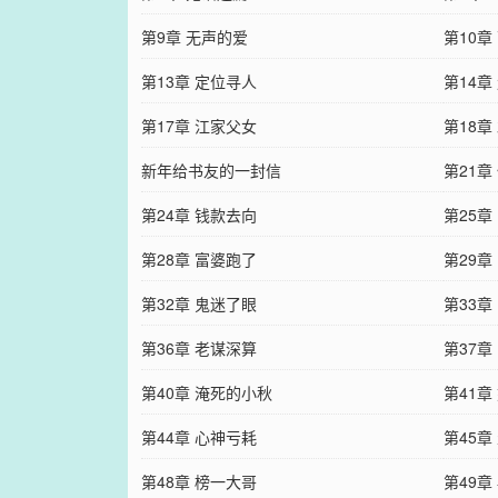
第9章 无声的爱
第10章
第13章 定位寻人
第14章
第17章 江家父女
第18章
新年给书友的一封信
第21章
第24章 钱款去向
第25章
第28章 富婆跑了
第29章
第32章 鬼迷了眼
第33章
第36章 老谋深算
第37章
第40章 淹死的小秋
第41章
第44章 心神亏耗
第45章
第48章 榜一大哥
第49章