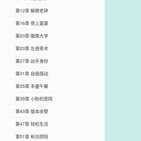
第12章 解救老钟
第16章 傍上富婆
第20章 徽南大学
第23章 左道奇术
第27章 凶手身份
第31章 自我感动
第35章 丰盛午餐
第39章 小秋的悲鸣
第43章 版本余孽
第47章 轻松生活
第51章 和合阴阳