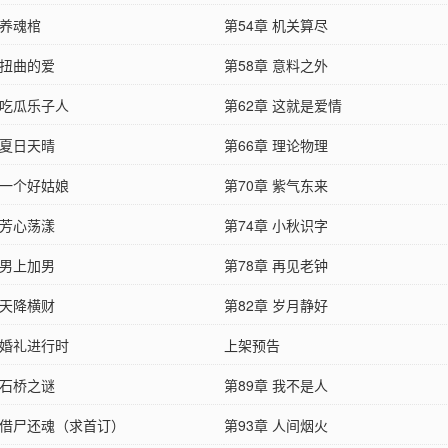
 养魂棺
第54章 机关算尽
 扭曲的爱
第58章 意料之外
 吃瓜乐子人
第62章 这就是爱情
 夏日天晴
第66章 理论物理
 一个好姑娘
第70章 紫气东来
 芳心荡漾
第74章 小秋识字
 男上加男
第78章 再见老钟
 天降横财
第82章 岁月静好
 婚礼进行时
上架预告
 石桥之谜
第89章 我不是人
章 借尸还魂（求首订）
第93章 人间烟火