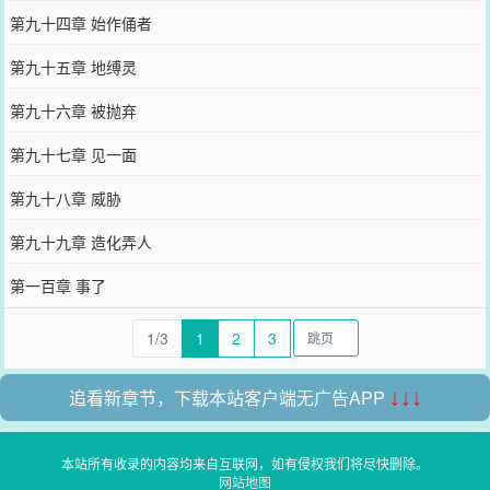
第九十四章 始作俑者
第九十五章 地缚灵
第九十六章 被抛弃
第九十七章 见一面
第九十八章 威胁
第九十九章 造化弄人
第一百章 事了
1/3
1
2
3
追看新章节，下载本站客户端无广告APP
↓↓↓
本站所有收录的内容均来自互联网，如有侵权我们将尽快删除。
网站地图