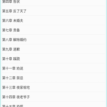
第四章 告状
第五章 反了天了
第六章 未婚夫
第七章 责备
第八章 解除婚约
第九章 道歉
第十章 蹊跷
第十一章 劝说
第十二章 禁忌
第十三章 夜家祖宅
第十四章 夜老爷子
第十五章 恐慌