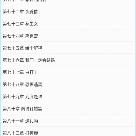
第七十二章 夜菱倩
第七十三章 私生女
第七十四章 简觅雪
第七十五章 给个解释
第七十六章 我们一定会结婚
第七十七章 白打工
第七十八章 恐惧逃离
第七十九章 到底是谁
第八十章 商讨订婚宴
第八十一章 送礼物
第八十二章 打神鞭