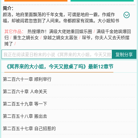
简介：
颜洛，地府里面飘荡的千年女鬼，可谓是地府一霸，作威作
福，却被阎君忽悠到了人间来。帝都颜家有双姝。大小姐知书
达理，温婉大方，乃是帝都第一名媛。二小姐沉默寡言，粗鄙不堪，
其它作品：
热搜爆炸！满级大佬她重回娱乐圈
/
满级千金她飒爆回
让人听了就止不住摇头。不巧，她颜洛成为了那让人止不住摇头的二
归
/
重生之嫡长女
/
穿越之嫡女太嚣张
/
琛爷，你夫人又去天桥摆
小姐。不久后，帝都里面又多了一个流言，那就是颜家的二小姐疯
摊了
/
了，好好的千金小姐不当，居然当起了神棍。可是，渐渐地事情朝着
古怪的方向发展了。当红影帝对颜洛卑躬屈膝，一流家族大佬对颜洛
复制分享
毕恭毕敬，甚至就连那只能在电视上看到的人对颜洛都是和颜悦色
的。偏心家的家人后悔了，睁眼瞎的未婚夫后悔了，纷纷来求原谅。
《冥界来的大小姐，今天又掀桌了吗》最新12章节
此时的颜洛，身边早已多了一位神秘强大的男子。初见，颜洛对夜衾
冷的唯一印象就是一个活不长的病秧子。再见，颜洛眼中的病秧子，
第二百六十一章 顺利举行
却救了她一命。第三次见面，第四次见面……拨开层层迷雾，原来两
人的缘分早已在千年前注定了。
第二百六十章 人命关天
您要是觉得《
冥界来的大小姐，今天又掀桌了吗
》还不错的话请不要
忘记向您QQ群和微博微信里的朋友推荐哦！
第二百五十九章 等一下
第二百五十八章 搬出去
第二百五十七章 自己招惹的