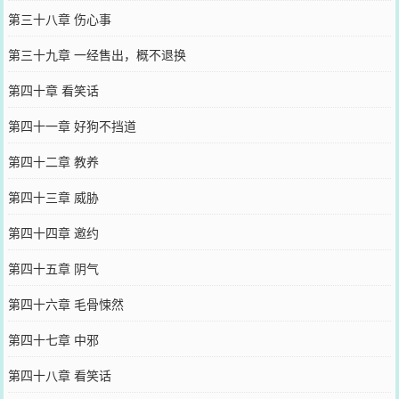
第三十八章 伤心事
第三十九章 一经售出，概不退换
第四十章 看笑话
第四十一章 好狗不挡道
第四十二章 教养
第四十三章 威胁
第四十四章 邀约
第四十五章 阴气
第四十六章 毛骨悚然
第四十七章 中邪
第四十八章 看笑话