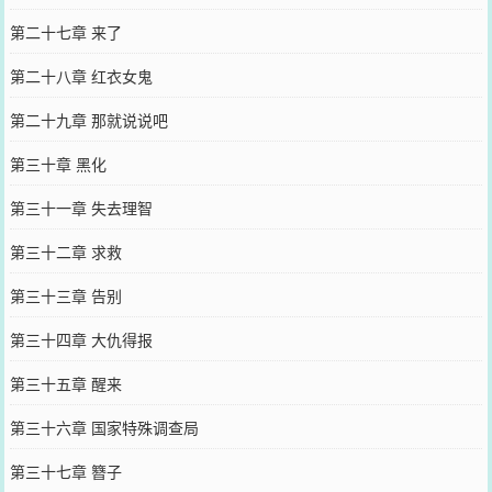
第二十七章 来了
第二十八章 红衣女鬼
第二十九章 那就说说吧
第三十章 黑化
第三十一章 失去理智
第三十二章 求救
第三十三章 告别
第三十四章 大仇得报
第三十五章 醒来
第三十六章 国家特殊调查局
第三十七章 簪子