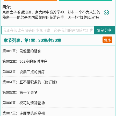
简介：
京圈太子爷谢知澜，京大附中高冷学神，却有一个不为人知的
秘密——他曾是国内最耀眼的花滑选手，因一场“舞弊风波”被
迫退役，从此冰封内心，拒绝一切触碰。直到转校生姜梨的出现。她
看似柔弱，却敢在他雷区蹦迪，甚至拿着伪造的租房合同住进了他
复制分享
家。“保持三米距离，违者罚款。”谢知澜立下铁律。姜梨接近谢知
澜，是为了查清母亲——那位因“意外”坠亡的花滑冠军——的真相。
章节列表，第1章~ 30章/共30章
倒序
她不知道，当年那场禁赛，谢知澜是为保护她母亲而被迫顶罪；她更
不知道，眼前这个冷漠的男人，曾在冰场上无数次复刻她母亲的经典
第001章：录像里的替身
动作，只为寄托无处安放的思念。“谢知澜，你到底是谁的替身？”“我
不是替身。”他将她逼至墙角，眼底翻涌着压抑多年的疯狂，“姜梨，
第002章：302室的临时住户
我找了你很多年。”当尘封的悬案被重启，当赞助商的黑幕被揭开。在
万众瞩目的冰场上，谢知澜腾空而起，完成那个曾导致他重伤的“违规
第003章：凌晨三点的厨房
跳跃”。落地瞬间，他紧紧抱住颤抖的姜梨，在亿万镜头前低语：
“嘘，这是我们的违规暗号——以前是你妈妈，以后，只能是你。”
第004章：互不侵犯条约（修订版）
您要是觉得《
嘘，这是我们的违规暗号
》还不错的话请不要忘记向您
QQ群和微博微信里的朋友推荐哦！
第005章：第一个噩梦
第006章：校花沈清辞登场
第007章：走廊尽头的窥视