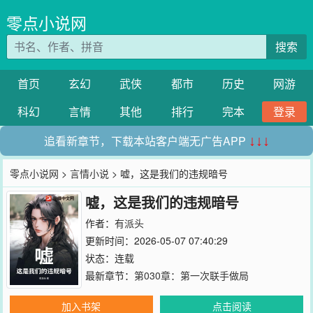
零点小说网
搜索
首页
玄幻
武侠
都市
历史
网游
科幻
言情
其他
排行
完本
登录
追看新章节，下载本站客户端无广告APP
↓↓↓
零点小说网
>
言情小说
> 嘘，这是我们的违规暗号
嘘，这是我们的违规暗号
作者：
有派头
更新时间：2026-05-07 07:40:29
状态：连载
最新章节：
第030章：第一次联手做局
加入书架
点击阅读