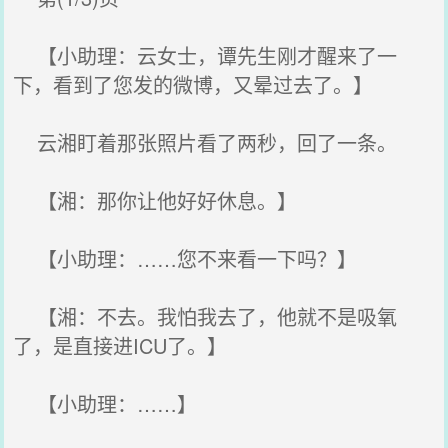
【小助理：云女士，谭先生刚才醒来了一
下，看到了您发的微博，又晕过去了。】
云湘盯着那张照片看了两秒，回了一条。
【湘：那你让他好好休息。】
【小助理：……您不来看一下吗？】
【湘：不去。我怕我去了，他就不是吸氧
了，是直接进ICU了。】
【小助理：……】