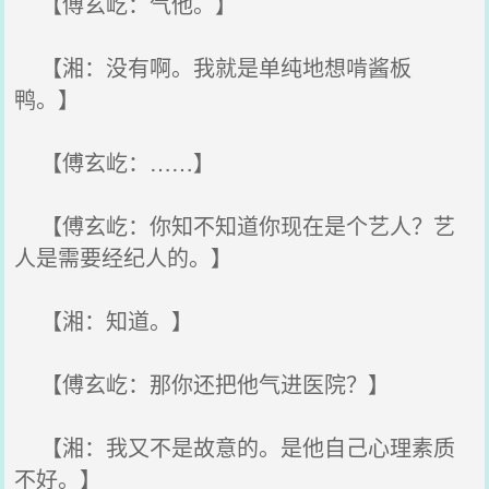
【傅玄屹：气他。】
【湘：没有啊。我就是单纯地想啃酱板
鸭。】
【傅玄屹：……】
【傅玄屹：你知不知道你现在是个艺人？艺
人是需要经纪人的。】
【湘：知道。】
【傅玄屹：那你还把他气进医院？】
【湘：我又不是故意的。是他自己心理素质
不好。】