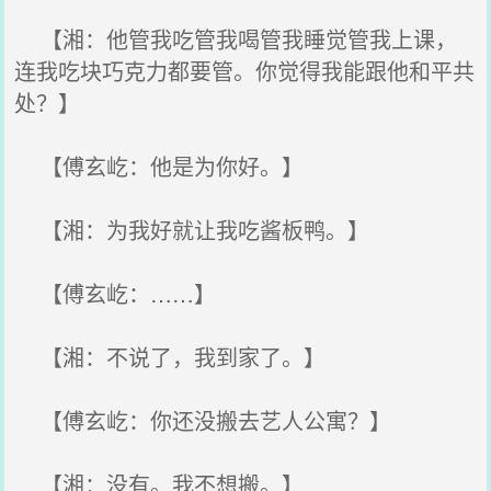
【湘：他管我吃管我喝管我睡觉管我上课，
连我吃块巧克力都要管。你觉得我能跟他和平共
处？】
【傅玄屹：他是为你好。】
【湘：为我好就让我吃酱板鸭。】
【傅玄屹：……】
【湘：不说了，我到家了。】
【傅玄屹：你还没搬去艺人公寓？】
【湘：没有。我不想搬。】