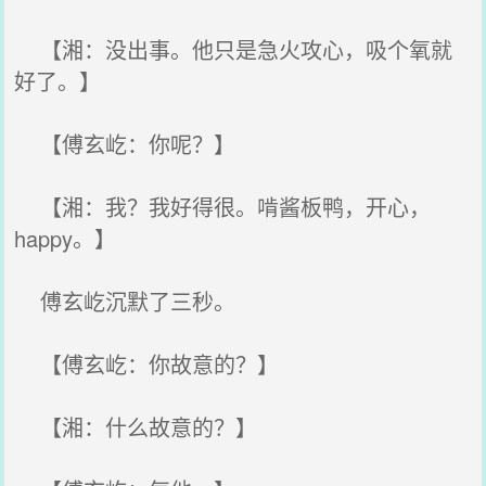
【湘：没出事。他只是急火攻心，吸个氧就
好了。】
【傅玄屹：你呢？】
【湘：我？我好得很。啃酱板鸭，开心，
happy。】
傅玄屹沉默了三秒。
【傅玄屹：你故意的？】
【湘：什么故意的？】