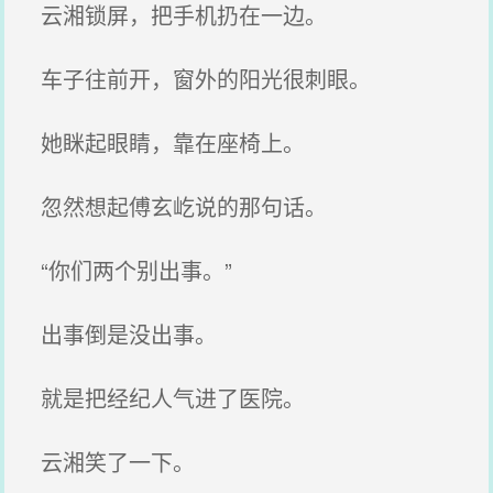
云湘锁屏，把手机扔在一边。
车子往前开，窗外的阳光很刺眼。
她眯起眼睛，靠在座椅上。
忽然想起傅玄屹说的那句话。
“你们两个别出事。”
出事倒是没出事。
就是把经纪人气进了医院。
云湘笑了一下。