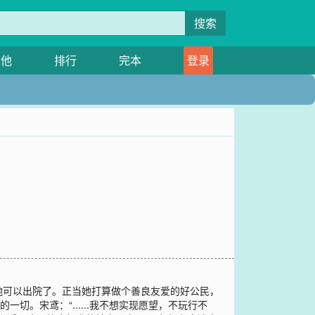
搜索
其他
排行
完本
登录
她可以出院了。正当她打算做个善良友爱的好公民，
。宋鸢：“......我不想实现愿望，不玩行不