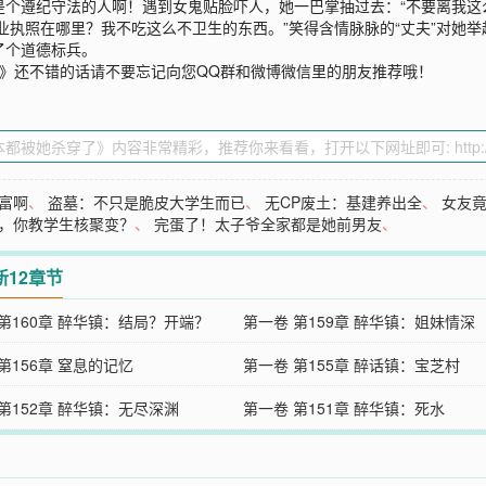
她是个遵纪守法的人啊！遇到女鬼贴脸吓人，她一巴掌抽过去：“不要离我
业执照在哪里？我不吃这么不卫生的东西。”笑得含情脉脉的“丈夫”对她
了个道德标兵。
》还不错的话请不要忘记向您QQ群和微博微信里的朋友推荐哦！
富啊
、
盗墓：不只是脆皮大学生而已
、
无CP废土：基建养出全
、
女友
，你教学生核聚变？
、
完蛋了！太子爷全家都是她前男友
、
12章节
第160章 醉华镇：结局？开端？
第一卷 第159章 醉华镇：姐妹情深
第156章 窒息的记忆
第一卷 第155章 醉话镇：宝芝村
第152章 醉华镇：无尽深渊
第一卷 第151章 醉华镇：死水