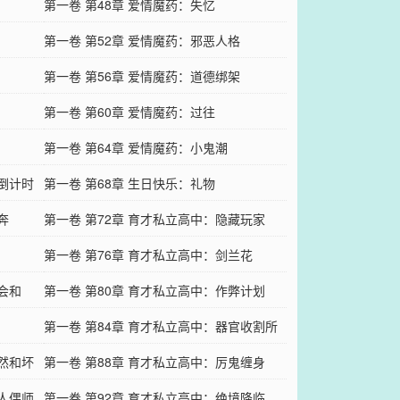
第一卷 第48章 爱情魔药：失忆
第一卷 第52章 爱情魔药：邪恶人格
第一卷 第56章 爱情魔药：道德绑架
第一卷 第60章 爱情魔药：过往
第一卷 第64章 爱情魔药：小鬼潮
亡倒计时
第一卷 第68章 生日快乐：礼物
奔
第一卷 第72章 育才私立高中：隐藏玩家
第一卷 第76章 育才私立高中：剑兰花
会和
第一卷 第80章 育才私立高中：作弊计划
第一卷 第84章 育才私立高中：器官收割所
乔然和坏
第一卷 第88章 育才私立高中：厉鬼缠身
遇人偶师
第一卷 第92章 育才私立高中：绝境降临