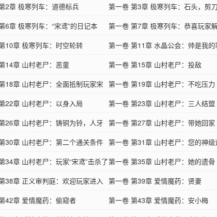
 第2章 极寒列车：道德标兵
第一卷 第3章 极寒列车：石头，剪
第6章 极寒列车：“宋鸢”的日记本
第一卷 第7章 极寒列车：恭喜玩家
 第10章 极寒列车：时空轮转
条件
第一卷 第11章 水晶公会：帅是我的
第14章 山村老尸：恶童
第一卷 第15章 山村老尸：投敌
 第18章 山村老尸：全面抵制玩家宋
第一卷 第19章 山村老尸：不吃压力
 第22章 山村老尸：以身入局
第一卷 第23章 山村老尸：三人结盟
 第26章 山村老尸：铸铜为铃，人牙
第一卷 第27章 山村老尸：带她回家
 第30章 山村老尸：第二个通关条件
第一卷 第31章 山村老尸：您的神
第34章 山村老尸：玩家“宋鸢”击杀了
生效
第一卷 第35章 山村老尸：她的遗骨
枭”
 第38章 正义审判庭：欢迎玩家进入
第一卷 第39章 爱情魔药：贤妻
情魔药”
第42章 爱情魔药：偷窥者
第一卷 第43章 爱情魔药：安小梅