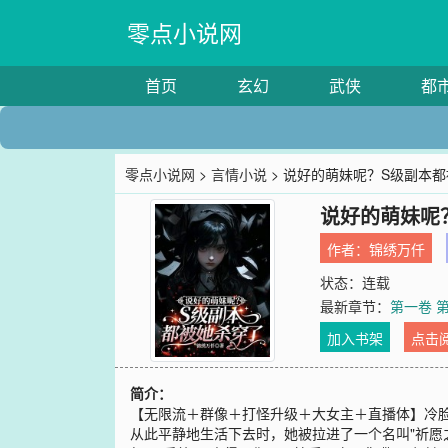
零点小说网
首页
玄幻
武侠
都
零点小说网
>
言情小说
> 说好的萌妹呢？S级副本
说好的萌妹呢
作者：
锦绣万仟
状态：连载
最新章节：
第一卷 
加入书架
点击
简介：
【无限流＋群像＋打怪升级＋大女主＋直播体】冷
从此平静地生活下去时，她被拉进了一个名叫"祈愿之