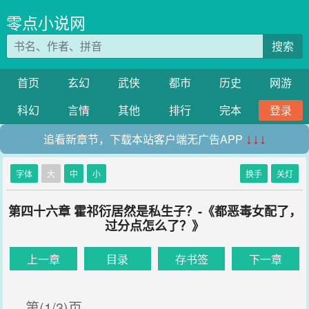
零点小说网
搜索
首页
玄幻
武侠
都市
历史
网游
科幻
言情
其他
排行
完本
登录
追看新章节，下载本站客户端无广告APP
↓↓↓
字体
大
中
小
换手
关灯
第四十六章 霍祁衍居然是私生子？-《都恶毒女配了，
过分点怎么了？》
上一章
目录
存书签
下一章
第(1/3)页