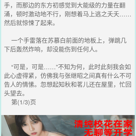
手，而那边的东方初感觉到大能级的力量在翻
涌，顿时激动地不行，刚想着马上逃之夭夭……
然后就惊悚了起来。
一个手雷落在苏慕白前面的地板上，弹跳几
下后轰然炸响，却没能伤到任何人。
“可是，可是……”不知为何，此时此刻我会如
此心虚得紧，仿佛我与张继昭之间真有什么不可
告人的情愫。忽想起知秋和茗儿还在屋里，忙回
头望去。
第(1/3)页