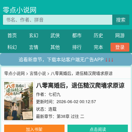
零点小说网
搜索
首页
玄幻
武侠
都市
历史
网游
科幻
言情
其他
排行
完本
登录
追看新章节，下载本站客户端无广告APP
↓↓↓
零点小说网
>
言情小说
> 八零离婚后，退伍糙汉爬墙求原谅
八零离婚后，退伍糙汉爬墙求原谅
作者：
七初九
更新时间：2026-06-02 00:12:57
状态：连载
最新章节：
第38章 过往 二
加入书架
点击阅读