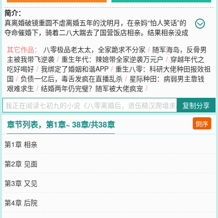
简介：
真离婚破镜重圆不虐离婚五年的沈明月，在亲妈“怕人笑话”的
夺命催婚下，骑着二八大踹去了国营饭店相亲。结果相亲没成
功不说，竟意外见到了离婚五年的前夫谢卫东。偶遇没有修罗场，只
其它作品：
八零极品老太太，全家跪求不分家
/
随军海岛，反骨男
有四目相对，一言不发。俩人青梅竹马，从小过家家都是他们演爸爸
主被我带飞逆袭
/
重生年代：辣媳带全家逆袭万元户
/
穿越年代之
妈妈，所有人都觉得他们会结婚，也确实如此。十八岁欢天喜地结
吃好喝好
/
我绑定了婚姻和谐APP
/
重生八零：科研大佬种田报效祖
婚，二十一岁离婚收场。五年后再相见，一个装瞎看不见，一个长腿
国
/
负债一亿后，毒舌发疯在直播乱杀
/
星际种田：病弱男主靠钱
迈出大门外。沈明月觉得县城那么大，他们俩肯定不会再见了。借着
艰难求生
/
结婚两年仍完璧？随军被大佬疯宠
/
八十年代的春风，她一心一意摆摊赚钱。结果她摆地摊，买铺子，办
执照，收购厂子开大会，出门考察食材，哪里都能遇见谢卫东。最离
复制分享
谱的是，这人不知道什么时候成了她的邻居！天冷了他送外套，下雨
了他送伞，流氓来了他先揍。事儿他都做了，但话一句不说。沈明月
章节列表，第1章~ 38章/共38章
倒序
找到谢卫东：“你到底什么意思？”谢卫东：“求复合。”沈明月没有任何
犹豫的道：“不可能，放弃吧。”五年前的困境，沈明月决不允许自己
第1章 相亲
再次陷入。谢卫东红了眼，求着道：“月宝儿，再给我一次机会，就一
次，求求你。”
第2章 见面
您要是觉得《
八零离婚后，退伍糙汉爬墙求原谅
》还不错的话请不要
忘记向您QQ群和微博微信里的朋友推荐哦！
第3章 又见
第4章 后院