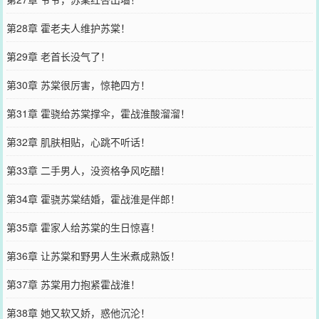
第28章 霍老夫人维护苏棠！
第29章 老首长没气了！
第30章 苏棠很厉害，惊艳四方！
第31章 霍骁给苏棠撑伞，霍战淮酸溜溜！
第32章 肌肤相贴，心跳不听话！
第33章 二手男人，没资格争风吃醋！
第34章 霍骁苏棠结婚，霍战淮是伴郎！
第35章 霍家人给苏棠的生日惊喜！
第36章 让苏棠和野男人生米煮成熟饭！
第37章 苏棠用力抱紧霍战淮！
第38章 她又软又娇，惑他沉沦！