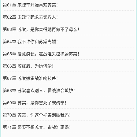
第61章 宋疏宁开始喜欢苏棠！
第62章 宋疏宁跪求苏棠救人！
第63章 苏棠，是你害得她再做不了母亲！
第64章 我不许你和苏棠离婚！
第65章 爱意疯长，霍战淮失控抱紧苏棠！
第66章 咬红唇，为她沉沦！
第67章 苏棠嫌霍战淮吻技差！
第68章 苏棠喜欢别人，霍战淮会嫉妒！
第69章 苏棠，是你害死了宋疏宁！
第70章 苏棠，你这个祸害别碰我妈！
第71章 婆婆不想苏棠、霍战淮离婚！