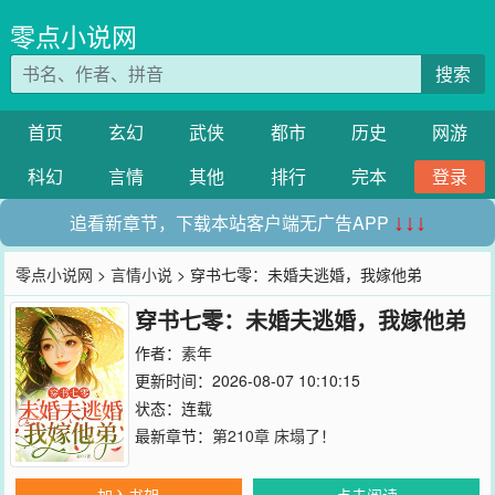
零点小说网
搜索
首页
玄幻
武侠
都市
历史
网游
科幻
言情
其他
排行
完本
登录
追看新章节，下载本站客户端无广告APP
↓↓↓
零点小说网
>
言情小说
> 穿书七零：未婚夫逃婚，我嫁他弟
穿书七零：未婚夫逃婚，我嫁他弟
作者：
素年
更新时间：2026-08-07 10:10:15
状态：连载
最新章节：
第210章 床塌了！
加入书架
点击阅读