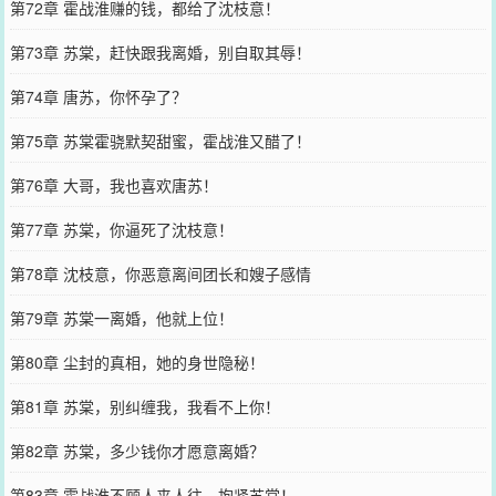
第72章 霍战淮赚的钱，都给了沈枝意！
第73章 苏棠，赶快跟我离婚，别自取其辱！
第74章 唐苏，你怀孕了？
第75章 苏棠霍骁默契甜蜜，霍战淮又醋了！
第76章 大哥，我也喜欢唐苏！
第77章 苏棠，你逼死了沈枝意！
第78章 沈枝意，你恶意离间团长和嫂子感情
第79章 苏棠一离婚，他就上位！
第80章 尘封的真相，她的身世隐秘！
第81章 苏棠，别纠缠我，我看不上你！
第82章 苏棠，多少钱你才愿意离婚？
第83章 霍战淮不顾人来人往，抱紧苏棠！