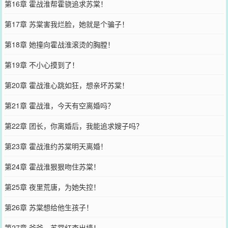
第16章 霍战淮帮霍骁追求苏棠！
第17章 苏棠害我烂脸，她就是个骗子！
第18章 她撞向霍战淮滚烫的胸膛！
第19章 不小心摸到了！
第20章 霍战淮心跳如狂，想亲坏苏棠！
第21章 霍战淮，今天有空离婚吗？
第22章 团长，你离婚后，我能追求嫂子吗？
第23章 霍战淮约苏棠明天离婚！
第24章 霍战淮狠狠吻住苏棠！
第25章 夜里荒唐，为她失控！
第26章 苏棠想给他生孩子！
第27章 爷爷，苏棠红杏出墙！