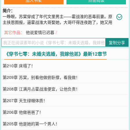
简介：
一睁眼，苏棠穿成了年代文里男主——霍战淮的恶毒前妻。原
主挟恩图报，逼霍战淮大哥娶她，大哥吓得连夜跑了，她又用
尽手段，逼着霍战淮娶了她。婚后她作天作地，搅得霍家鸡犬不宁，
其它作品：
他说爱情已迟暮
/
还气死了霍爷爷，霍战淮盛怒之下，把她扔进了精神病医院。她还不
消停，跟二流子私奔，最终被卖进深山，一头栽进猪圈臭死。——苏
复制分享
棠不想被卖进深山，更不想被活活臭死。她想活着搞钱，包养小狼狗
逍遥快活。为活命，她连夜给霍战淮写信提离婚。她以为，霍战淮会
《穿书七零：未婚夫逃婚，我嫁他弟》最新12章节
迫不及待地跟她离婚，好与心上人双宿双栖。谁知，去民政局离婚那
天，向来清冷克制、高不可攀的男人，却疯了般把她堵在墙角，“离
第210章 床塌了！
婚？下辈子都别想！”——无人知晓，霍战淮和大哥一起出任务那晚，
怀里撞进来一个女人，女人细腰娇骨、活色生香，他和大哥都对她一
第209章 苏棠，别看他做俯卧撑，看我做！
见倾心。只是他已经被逼娶妻，自惭形秽，不敢痴心妄想。后来，他
才知道，夜夜入他梦的姑娘，竟是他那未曾谋面、一直厌弃的妻
第208章 江满月占霍战淮便宜，让他负责！
子……
您要是觉得《
穿书七零：未婚夫逃婚，我嫁他弟
》还不错的话请不要
第207章 天生绿帽体质！
忘记向您QQ群和微博微信里的朋友推荐哦！
第206章 他做爸爸了！
第205章 他是她的第一个男人！