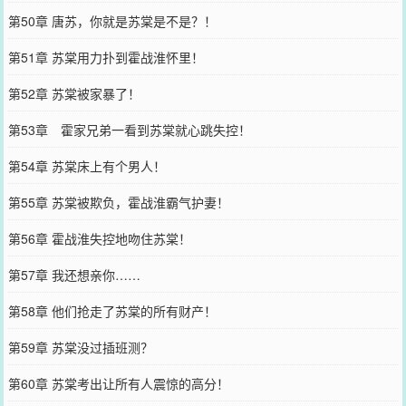
第50章 唐苏，你就是苏棠是不是？！
第51章 苏棠用力扑到霍战淮怀里！
第52章 苏棠被家暴了！
第53章 霍家兄弟一看到苏棠就心跳失控！
第54章 苏棠床上有个男人！
第55章 苏棠被欺负，霍战淮霸气护妻！
第56章 霍战淮失控地吻住苏棠！
第57章 我还想亲你……
第58章 他们抢走了苏棠的所有财产！
第59章 苏棠没过插班测？
第60章 苏棠考出让所有人震惊的高分！