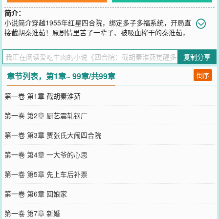
简介：
小说简介穿越1955年红星四合院，绑定多子多福系统，开局直
接截胡秦淮茹！原剧情里苦了一辈子、被吸血榨干的秦淮茹，
再也不用看贾张氏脸色，不用卑微讨好傻柱换口粮。她成了何雨柱的
第一个女人，被宠成全院最幸福的女人，接连生下龙凤胎，触发系统
复制分享
万倍暴击，粮食、布料、票证源源不断。不止秦淮茹！温柔知性的冉
秋叶老师，被他的才华和担当打动；明艳大方的于海棠，放弃许大茂
章节列表，第1章~ 99章/共99章
倒序
倒追他；家底丰厚的娄晓娥，更是带着全部身家投奔他。一个个性格
各异的美人，都被魅力折服，心甘情愿陪他共度一生。全院禽兽傻眼
第一卷 第1章 截胡秦淮茹
了！易中海养老算盘落空，贾张氏撒泼被怼到自闭，许大茂使坏反被
坑得倾家荡产。靠着多子多福系统，娶妻生子就变强，从临时工一路
第一卷 第2章 厨艺震轧钢厂
升到厂长，住洋房、开汽车，儿女绕膝、娇妻在怀，把这个禽兽遍地
的四合院，彻底变成了属于他的幸福大院！
第一卷 第3章 贾张氏大闹四合院
您要是觉得《
四合院：截胡秦淮茹觉醒多子多福
》还不错的话请不要
忘记向您QQ群和微博微信里的朋友推荐哦！
第一卷 第4章 一大爷的心思
第一卷 第5章 先上车后补票
第一卷 第6章 回娘家
第一卷 第7章 新婚