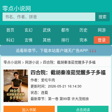
零点小说网
搜索
首页
玄幻
武侠
都市
历史
网游
科幻
言情
其他
排行
完本
登录
追看新章节，下载本站客户端无广告APP
↓↓↓
零点小说网
>
网游小说
> 四合院：截胡秦淮茹觉醒多子多福
四合院：截胡秦淮茹觉醒多子多福
作者：
爱吃牛肉
更新时间：2026-05-21 16:14:30
状态：连载
最新章节：
第一卷 第99章 许大茂相亲
加入书架
点击阅读