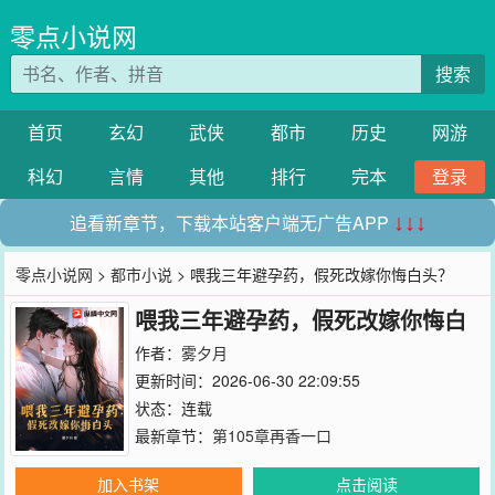
零点小说网
搜索
首页
玄幻
武侠
都市
历史
网游
科幻
言情
其他
排行
完本
登录
追看新章节，下载本站客户端无广告APP
↓↓↓
零点小说网
>
都市小说
> 喂我三年避孕药，假死改嫁你悔白头？
喂我三年避孕药，假死改嫁你悔白
头？
作者：
雾夕月
更新时间：2026-06-30 22:09:55
状态：连载
最新章节：
第105章再香一口
加入书架
点击阅读