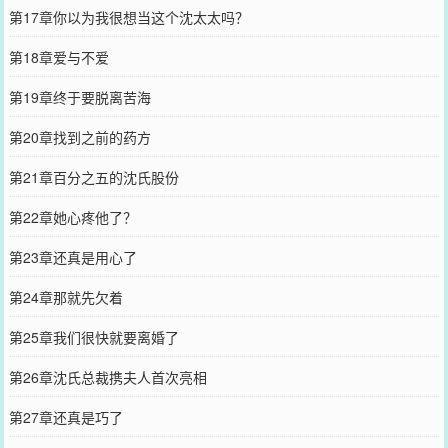
第17章你以为我很想当这个沈太太吗？
第18章爱与不爱
第19章终于要脱离苦海
第20章找到之前的药方
第21章百分之五的沈氏股份
第22章她心疼他了？
第23章还真是用心了
第24章那就先欠着
第25章我们很快就要离婚了
第26章沈氏总裁携夫人首次亮相
第27章还真是巧了