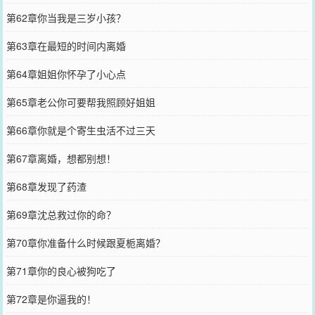
第62章你当我是三岁小孩？
第63章在最短的时间内离婚
第64章姐姐你怀孕了小心点
第65章老公你可要帮我照顾好姐姐
第66章你就是个寄生虫活不过三天
第67章离婚，想都别想！
第68章发现了药渣
第69章沈总救过你的命？
第70章你准备什么时候跟夏栀离婚？
第71章你的良心被狗吃了
第72章是你逼我的！