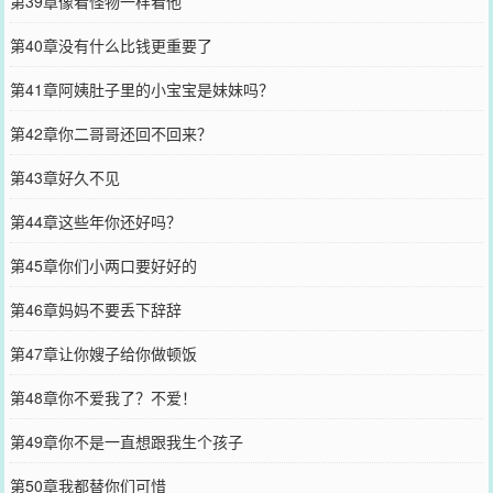
第39章像看怪物一样看他
第40章没有什么比钱更重要了
第41章阿姨肚子里的小宝宝是妹妹吗？
第42章你二哥哥还回不回来？
第43章好久不见
第44章这些年你还好吗？
第45章你们小两口要好好的
第46章妈妈不要丢下辞辞
第47章让你嫂子给你做顿饭
第48章你不爱我了？不爱！
第49章你不是一直想跟我生个孩子
第50章我都替你们可惜