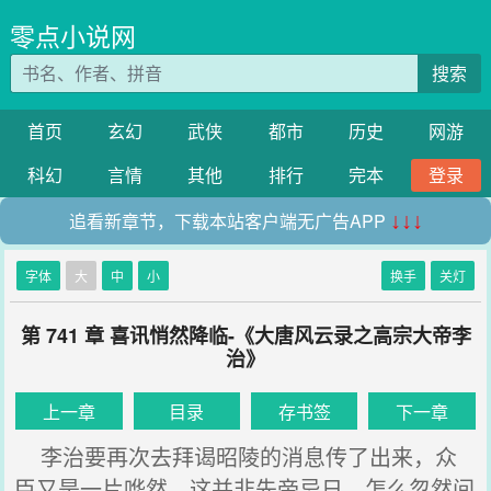
零点小说网
搜索
首页
玄幻
武侠
都市
历史
网游
科幻
言情
其他
排行
完本
登录
追看新章节，下载本站客户端无广告APP
↓↓↓
字体
大
中
小
换手
关灯
第 741 章 喜讯悄然降临-《大唐风云录之高宗大帝李
治》
上一章
目录
存书签
下一章
李治要再次去拜谒昭陵的消息传了出来，众
臣又是一片哗然，这并非先帝忌日，怎么忽然间