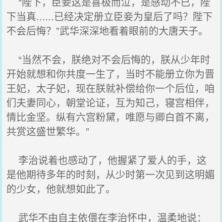
“陛下，臣妾这是喜极而泣，是感动不已，陛
下当真......已经决定册立臣妾为皇后了吗？陛下
不会后悔？”武华深深地看着眼前的大唐天子。
“当然不会，朕绝对不会后悔的，朕从少年时
开始就想和你共度一生了，当时不能册立你为晋
王妃，太子妃，现在朕就补偿给你一个后位，咱
们夫妻同心，朝堂论证，互为知己，寝宫相伴，
情比金坚。纵有六宫粉黛，唯愿与卿白首不离，
共赏这盛世繁华。”
李治说着也感动了，他握紧了爱人的手，这
是他期待多年的时刻，从少时第一次见到这明媚
的少女，他就想如此了。
武华不由自主依偎在李治怀中，温柔地说：