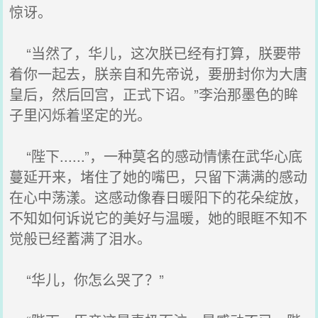
惊讶。
“当然了，华儿，这次朕已经有打算，朕要带
着你一起去，朕亲自和先帝说，要册封你为大唐
皇后，然后回宫，正式下诏。”李治那墨色的眸
子里闪烁着坚定的光。
“陛下......”，一种莫名的感动情愫在武华心底
蔓延开来，堵住了她的嘴巴，只留下满满的感动
在心中荡漾。这感动像春日暖阳下的花朵绽放，
不知如何诉说它的美好与温暖，她的眼眶不知不
觉般已经蓄满了泪水。
“华儿，你怎么哭了？”