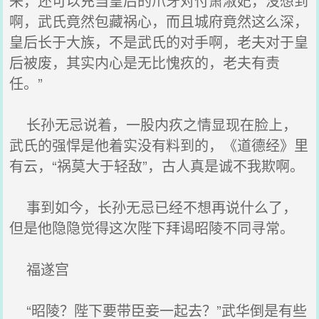
来，还可以充当皇后的爪牙对付萧淑妃，没想到
啊，武氏竟然包藏祸心，而且城府竟然这么深，
皇后长于大族，不是武氏的对手啊，老夫对于皇
后被废，其实内心是无比愧疚的，老夫有责
任。”
长孙无忌说着，一股内疚之情显现在脸上，
武氏的强悍是他着实没有料到的，《道德经》里
有云，“祸莫大于轻敌”，古人真是诚不我欺啊。
事到如今，长孙无忌已经不想再说什么了，
但是他隐隐觉得这次陛下拜谒昭陵不同寻常。
福遂宫
“昭陵？陛下要带臣妾一起去？”武华倒是有些