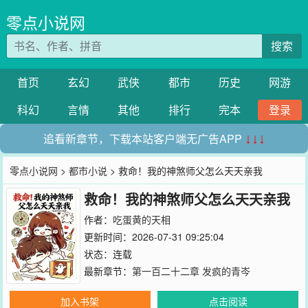
零点小说网
搜索
首页
玄幻
武侠
都市
历史
网游
科幻
言情
其他
排行
完本
登录
追看新章节，下载本站客户端无广告APP
↓↓↓
零点小说网
>
都市小说
> 救命！我的神煞师父怎么天天亲我
救命！我的神煞师父怎么天天亲我
作者：
吃蛋黄的天相
更新时间：2026-07-31 09:25:04
状态：连载
最新章节：
第一百二十二章 发疯的青岑
加入书架
点击阅读