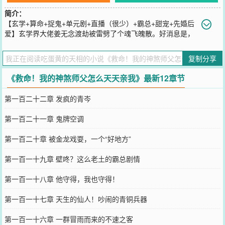
简介：
【玄学+算命+捉鬼+单元剧+直播（很少）+霸总+甜宠+先婚后
爱】玄学界大佬姜无念渡劫被雷劈了个魂飞魄散。好消息是，
她一缕残魂穿到现代一名真千金身上。坏消息是，真千金刚被害死，
她神魂不稳，又要魂飞魄散第二次。就要原地凉透的时候，她撞上了
复制分享
一个男人。结果，这男人简直是她的充电宝。碰一碰，眼不花了，腿
不软了。亲一亲，神魂稳了，又能叱咤风云了。于是，她开启了疯狂
《救命！我的神煞师父怎么天天亲我》最新12章节
充电模式。“小灵丹，今天就亲亿点点，我保证，就亿点点。”傅烬
川，商界出了名的煞神，天煞孤星，命格带煞，活在死咒里。一场车
第一百二十二章 发疯的青岑
祸让他重伤昏迷，气息奄奄，眼看就要咽气。下一秒，他被人按住猛
亲，喘着气睁开眼，又是一顿猛亲，亲得他死去又活来。他懵了，第
第一百二十一章 鬼牌空调
一次被人这么明目张胆地“薅”，还是往死里薅，忍无可忍。傅烬川：
女人，我都这样了你还想泡我？姜无念：乖，坚持一下，再亲亿点点
第一百二十章 被金龙戏耍，一个“好地方”
就好了。#玄学大佬在线撩神煞霸总#先婚后爱，双向拉扯#爽点甜度
双在线，逻辑党放心冲！ps：1V1双洁
第一百一十九章 壁咚？这么老土的霸总剧情
您要是觉得《
救命！我的神煞师父怎么天天亲我
》还不错的话请不要
忘记向您QQ群和微博微信里的朋友推荐哦！
第一百一十八章 他守得，我也守得！
第一百一十七章 天生的仙人！吵闹的青铜兵器
第一百一十六章 一群冒雨而来的不速之客