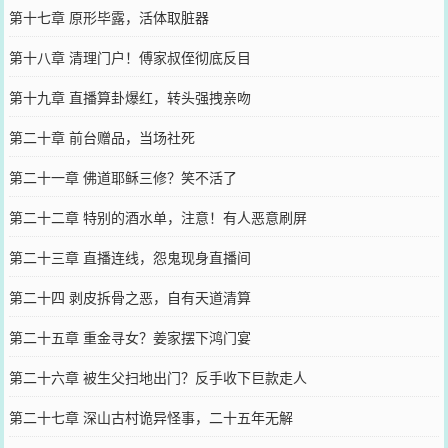
第十七章 原形毕露，活体取脏器
第十八章 清理门户！傅家叔侄彻底反目
第十九章 直播算卦爆红，转头强拽亲吻
第二十章 前台赠品，当场社死
第二十一章 佛道耶稣三修？笑不活了
第二十二章 特别的酒水单，注意！有人恶意刷屏
第二十三章 直播连线，怨鬼现身直播间
第二十四 剥皮拆骨之恶，自有天道清算
第二十五章 重金寻女？姜家摆下鸿门宴
第二十六章 被生父扫地出门？反手收下巨款走人
第二十七章 深山古村诡异怪事，二十五年无解