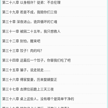
第二十八章 以身相许？徒弟：不合伦理
第二十九章 若是不成，我赔你们三倍
第三十章 深夜进山，诡异循环的亡魂
第三十一章 被困二十五年，我只想救人
第三十二章 别怕，醒来吧
第三十三章 饺子！肉的吗？
第三十四章 这最后一个饺子，你替我们吃了吧
第三十五章 骗子，说走就走……
第三十六章 傅家娶妻，历来娶嫡娶正
第三十七章 去牌位前跪上三天三夜
第三十八章 桌上这些人，没有哪个是简单干净的