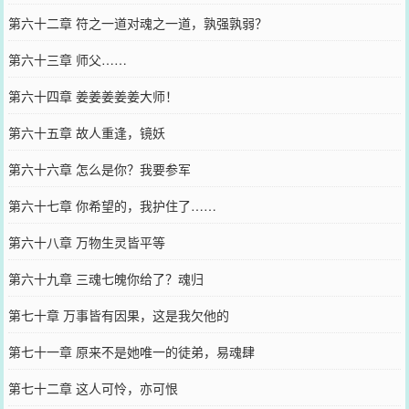
第六十二章 符之一道对魂之一道，孰强孰弱？
第六十三章 师父……
第六十四章 姜姜姜姜姜大师！
第六十五章 故人重逢，镜妖
第六十六章 怎么是你？我要参军
第六十七章 你希望的，我护住了……
第六十八章 万物生灵皆平等
第六十九章 三魂七魄你给了？魂归
第七十章 万事皆有因果，这是我欠他的
第七十一章 原来不是她唯一的徒弟，易魂肆
第七十二章 这人可怜，亦可恨