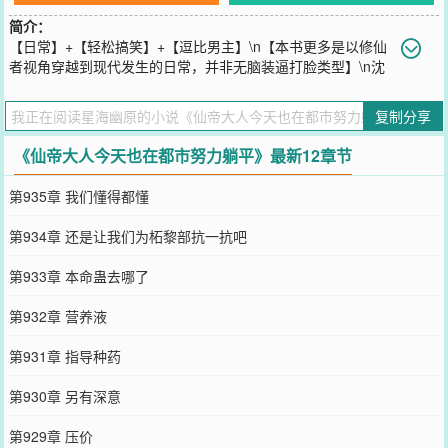
简介：
【日常】+【轻松搞笑】+【逗比男主】\n【本书更多是以修仙
者视角穿越到现代发生的日常，并非无脑装逼打脸类型】\n沈
言是修仙界的懒狗，在别的修士还在“努力修炼---一朝成名---被人打
死”的循环中挣扎时，他已经直接放弃了努力。\n奈何天赋太强，一不
复制分享
小心还是成了仙帝，莫名其妙被委任至掌门。\n最终在不懈努力下，
终于忙死在宗门掌门的任上。\n带着修仙界996的怨念，沈言转世重
《仙帝大人今天也在都市努力躺平》最新12章节
生，来到了自己的婚礼现场\n什么，你说我未婚妻订婚宴跟人跑了?\n
我堂堂仙帝，怎能入赘受这个鸟气，这婚不结也罢！\n啊？萧家资产
第935章 我们懂得都懂
百亿，豪车别墅成排?\n话又说回来，吃软饭也没什么不好。\n不懂别
瞎说，我不是看上萧家的钱，我只是喜欢当上门女婿。
第934章 还是让我们为柘黎部抗一抗吧
您要是觉得《
仙帝大人今天也在都市努力躺平
》还不错的话请不要忘
记向您QQ群和微博微信里的朋友推荐哦！
第933章 本命蛊去哪了
第932章 营养液
第931章 指导种药
第930章 另有深意
第929章 压价