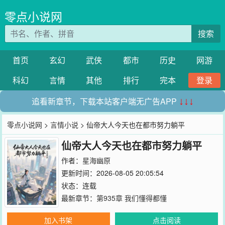
零点小说网
搜索
首页
玄幻
武侠
都市
历史
网游
科幻
言情
其他
排行
完本
登录
追看新章节，下载本站客户端无广告APP
↓↓↓
零点小说网
>
言情小说
> 仙帝大人今天也在都市努力躺平
仙帝大人今天也在都市努力躺平
作者：
星海幽原
更新时间：2026-08-05 20:05:54
状态：连载
最新章节：
第935章 我们懂得都懂
加入书架
点击阅读