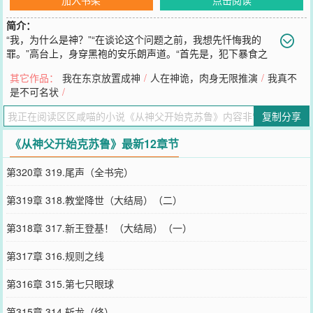
简介：
“我，为什么是神？”“在谈论这个问题之前，我想先忏悔我的
罪。”高台上，身穿黑袍的安乐朗声道。“首先是，犯下暴食之
罪的我。”“只因腹中的饥饿，便攫取祂的身躯作为食粮。”“然后是，犯
其它作品：
我在东京放置成神
/
人在神诡，肉身无限推演
/
我真不
下懒惰之罪的我。”“广泛招收信徒，给予他们福报，为他们提供了从
是不可名状
/
工作中发掘出人生意义的机会。”“接着是，犯下色欲之罪的我。”“见神
赐的修女貌美，于是......”“犯下嫉妒之罪的我......”“犯下傲
复制分享
您要是觉得《
从神父开始克苏鲁
》还不错的话请不要忘记向您QQ群和
微博微信里的朋友推荐哦！
《从神父开始克苏鲁》最新12章节
第320章 319.尾声（全书完）
第319章 318.教堂降世（大结局）（二）
第318章 317.新王登基！（大结局）（一）
第317章 316.规则之线
第316章 315.第七只眼球
第315章 314.斩龙（终）