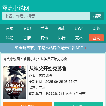
零点小说网
搜索
首页
玄幻
武侠
都市
历史
网游
科幻
言情
其他
排行
完本
登录
追看新章节，下载本站客户端无广告APP
↓↓↓
零点小说网
>
言情小说
> 从神父开始克苏鲁
从神父开始克苏鲁
作者：
区区咸喵
更新时间：2025-09-25 23:55:07
状态：完本
最新章节：
第320章 319.尾声（全书完）
加入书架
点击阅读