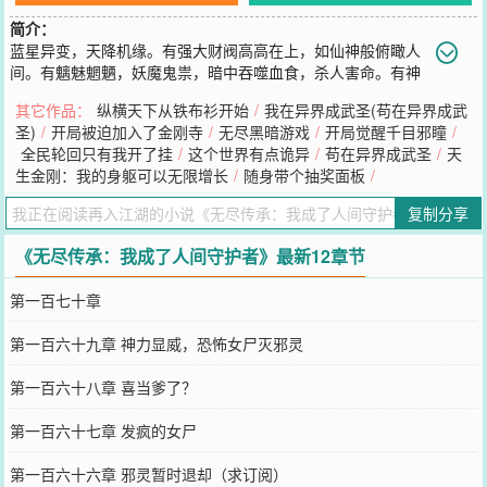
简介：
蓝星异变，天降机缘。有强大财阀高高在上，如仙神般俯瞰人
间。有魑魅魍魉，妖魔鬼祟，暗中吞噬血食，杀人害命。有神
秘组织，企图颠覆天下，推翻财阀。也有普通人一夜之间得到神秘力
其它作品：
纵横天下从铁布衫开始
/
我在异界成武圣(苟在异界成武
量，铤而走险，强抢银行。这是一个前所未有的时代。奇迹无处不
圣)
/
开局被迫加入了金刚寺
/
无尽黑暗游戏
/
开局觉醒千目邪瞳
/
在，压迫无处不在，有野心者遍地都是。有人得到无上神诀，有人获
全民轮回只有我开了挂
/
这个世界有点诡异
/
苟在异界成武圣
/
天
得超强魔法，还有人得以融合恶魔果实，甚至有人获得深渊之力…武
生金刚：我的身躯可以无限增长
/
随身带个抽奖面板
/
道、仙法、异能、魔法、百花齐放！主角王萧侥幸得到荒古圣体本
源，成为新时代中的一具新生圣体，手持一本神秘古籍，在阶级混
复制分享
乱，秩序混乱的年代，一步步开拓光明，走出属于自己的传说。
您要是觉得《
无尽传承：我成了人间守护者
》还不错的话请不要忘记
《无尽传承：我成了人间守护者》最新12章节
向您QQ群和微博微信里的朋友推荐哦！
第一百七十章
第一百六十九章 神力显威，恐怖女尸灭邪灵
第一百六十八章 喜当爹了？
第一百六十七章 发疯的女尸
第一百六十六章 邪灵暂时退却（求订阅）