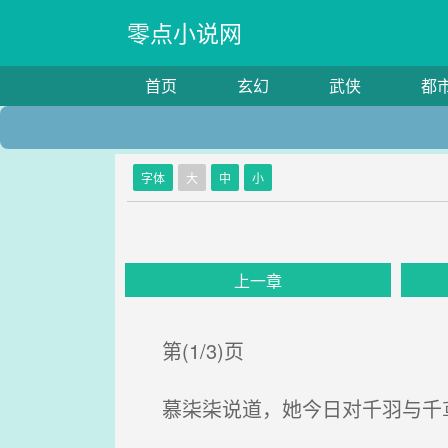
零点小说网
首页
玄幻
武侠
都
字体
大
中
小
上一章
第(1/3)页
慕柒柒说道，她今日对千羽与千鸢