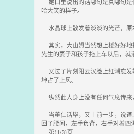
她口里说出的话哪句是真哪句是假
哈大笑的样子。
水晶球上散发着淡淡的光芒，原本
其实，大山姆当然想上楼好好地搜
先生的妻子和孩子拖上车以后，就
又过了片刻阳云汉脸上红潮愈发转
坤占了上风。
纵然此人身上没有任何气息传来，
当董仁话毕，又上前一步，说道:
回了腰间，左手负背，右手对着四
第(1/3)页