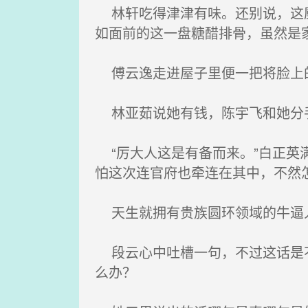
林轩吃得津津有味。还别说，这厨
如面前的这一盘糖醋排骨，虽然是
傅云逸走进屋子里便一把将脸上
林亚茹说她有钱，陈宇飞和她分手
“厉大人这是有备而来。”白正英
怕这次连官府也牵连在其中，不然
天生就拥有贵族圆环领域的牛逼人
段云心中吐槽一句，不过这话是不
么办？