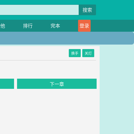
搜索
其他
排行
完本
登录
换手
关灯
下一章