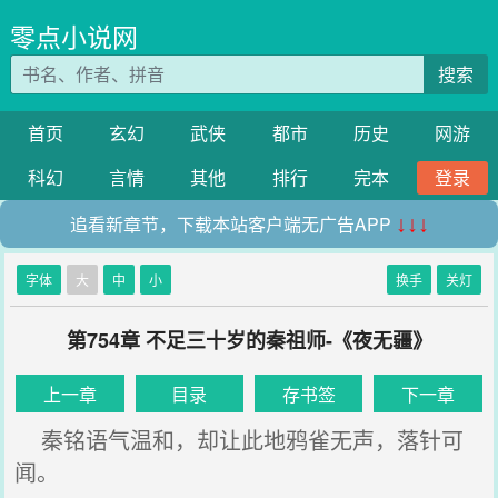
零点小说网
搜索
首页
玄幻
武侠
都市
历史
网游
科幻
言情
其他
排行
完本
登录
追看新章节，下载本站客户端无广告APP
↓↓↓
字体
大
中
小
换手
关灯
第754章 不足三十岁的秦祖师-《夜无疆》
上一章
目录
存书签
下一章
秦铭语气温和，却让此地鸦雀无声，落针可
闻。