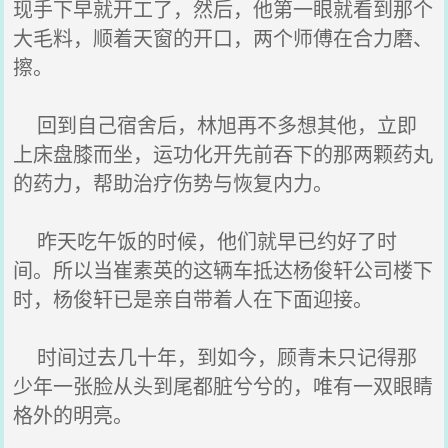
现手下早就开工了，然后，他第一眼就看到那个
大毛料，顺着天窗的开口，两个师傅在合力磨、
擦。
回到自己宿舍后，林旭再不多想其他，立即
上床盘膝而坐，运功化开先前吞下的那两颗药丸
的药力，帮助治疗伤势与恢复内力。
昨天吃午饭的时候，他们就早已约好了时
间。所以当崔素英的这辆车抵达杨俊轩公司楼下
时，杨俊轩已是亲自带着人在下面迎接。
时间过去几十年，到如今，顾青未只记得那
少年一张脸从头到尾都脏兮兮的，唯有一双眼睛
格外的明亮。