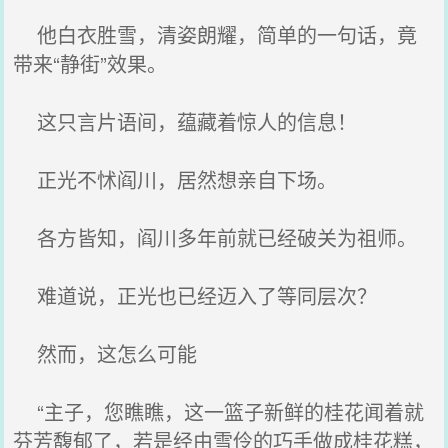
他白衣胜雪，清姿朗耀，简单的一句话，竟
带来“静街”效果。
这只言片语间，蕴藏着惊人的信息！
正光不怵阎川，居然想亲自下场。
各方皆知，阎川多年前就已经破关为祖师。
难道说，正光也已经迈入了等同层次？
然而，这怎么可能
“主子，您瞧瞧，这一篮子新鲜的桂花闻着就
芬芳馥郁了，若是经由雪伶的巧手做成桂花糕，