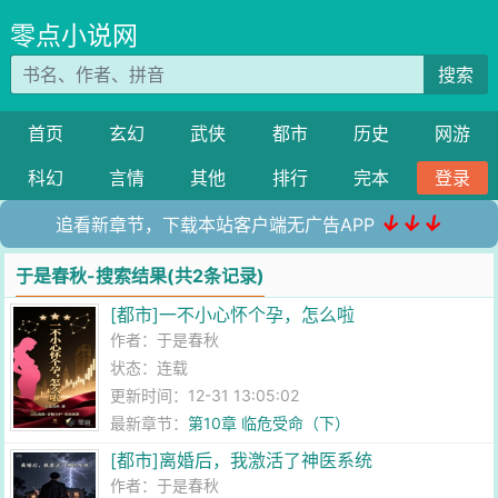
零点小说网
搜索
首页
玄幻
武侠
都市
历史
网游
科幻
言情
其他
排行
完本
登录
↓↓↓
追看新章节，下载本站客户端无广告APP
于是春秋-搜索结果(共2条记录)
[都市]一不小心怀个孕，怎么啦
作者：
于是春秋
状态：连载
更新时间：12-31 13:05:02
最新章节：
第10章 临危受命（下）
[都市]离婚后，我激活了神医系统
作者：
于是春秋