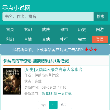
零点小说网
搜索
首页
玄幻
武侠
都市
历史
网游
科幻
言情
其他
排行
完本
登录
↓↓↓
追看新章节，下载本站客户端无广告APP
伊纳岛的草惊蛇-搜索结果(共1条记录)
[历史]大唐风云录之高宗大帝李治
作者：
伊纳岛的草惊蛇
状态：连载
更新时间：08-09 21:47:16
最新章节：
第 838 章 一只蚱蜢
1/1
1