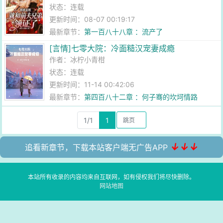
状态：连载
更新时间：08-07 00:19:17
最新章节：
第一百八十八章 ：流产了
[言情]七零大院：冷面糙汉宠妻成瘾
作者：
冰柠小青柑
状态：连载
更新时间：11-14 00:42:06
最新章节：
第四百八十二章 ：何子骞的坎坷情路
1/1
1
↓↓↓
追看新章节，下载本站客户端无广告APP
本站所有收录的内容均来自互联网，如有侵权我们将尽快删除。
网站地图