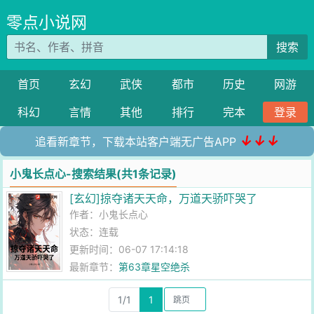
零点小说网
搜索
首页
玄幻
武侠
都市
历史
网游
科幻
言情
其他
排行
完本
登录
↓↓↓
追看新章节，下载本站客户端无广告APP
小鬼长点心-搜索结果(共1条记录)
[玄幻]掠夺诸天天命，万道天骄吓哭了
作者：
小鬼长点心
状态：连载
更新时间：06-07 17:14:18
最新章节：
第63章星空绝杀
1/1
1