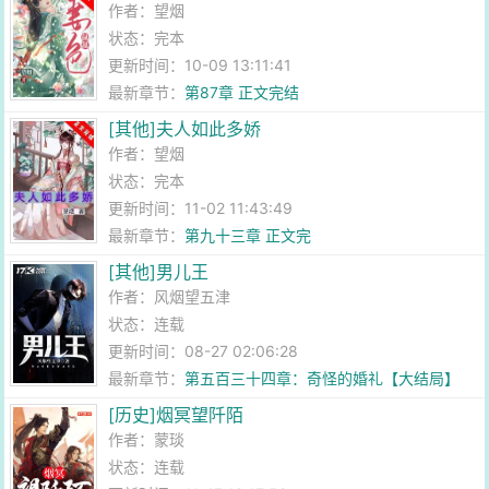
作者：
望烟
状态：完本
更新时间：10-09 13:11:41
最新章节：
第87章 正文完结
[其他]夫人如此多娇
作者：
望烟
状态：完本
更新时间：11-02 11:43:49
最新章节：
第九十三章 正文完
[其他]男儿王
作者：
风烟望五津
状态：连载
更新时间：08-27 02:06:28
最新章节：
第五百三十四章：奇怪的婚礼【大结局】
[历史]烟冥望阡陌
作者：
蒙琰
状态：连载