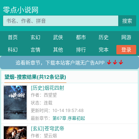
零点小说网
搜索
首页
玄幻
武侠
都市
历史
网游
科幻
言情
其他
排行
完本
登录
↓↓↓
追看新章节，下载本站客户端无广告APP
望烟-搜索结果(共12条记录)
[历史]烟花四射
作者：
西望望
状态：连载
更新时间：10-14 19:57:48
最新章节：
第67章 序幕初起
[玄幻]苍穹武帝
作者：
望云烟