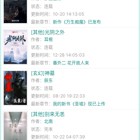
状态：连载
更新时间：10-20 14:13:05
最新章节：
新作《万生痴魔》已发布
[其他]光阴之外
作者：
耳根
状态：连载
更新时间：12-28 14:05:03
最新章节：
番外二 花开故人来
[玄幻]神墓
作者：
辰东
状态：连载
更新时间：08-20 19:22:33
最新章节：
我的新书《圣墟》现已上传
[其他]别来无恙
作者：
北南
状态：完本
更新时间：10-22 04:07:39