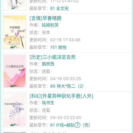
更新时间：11-12 01:41:02
最新章节：
81 全文完
[言情]早春晴朗
作者：
姑娘别哭
状态：完本
更新时间：02-16 17:33:46
最新章节：
151 她他
[历史]三小姐决定去死
作者：
鹊桥西
状态：连载
更新时间：04-16 00:35:25
最新章节：
86 钟大*陈二（2）
[科幻]外星异种驯化手册[人外]
作者：
钝书生
状态：连载
更新时间：04-23 03:22:40
最新章节：
61 IF线•越轨⑦（完）