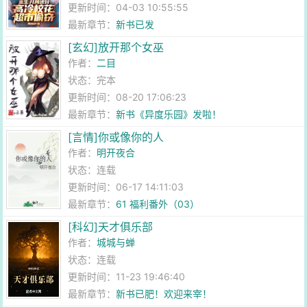
更新时间：04-03 10:55:55
最新章节：
新书已发
[玄幻]放开那个女巫
作者：
二目
状态：完本
更新时间：08-20 17:06:23
最新章节：
新书《异度乐园》发啦！
[言情]你或像你的人
作者：
明开夜合
状态：连载
更新时间：06-17 14:11:03
最新章节：
61 福利番外（03）
[科幻]天才俱乐部
作者：
城城与蝉
状态：连载
更新时间：11-23 19:46:40
最新章节：
新书已肥！欢迎来宰！