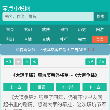
零点小说网
搜索
首页
玄幻
武侠
都市
历史
网游
科幻
言情
其他
排行
完本
登录
追看新章节，下载本站客户端无广告APP
↓↓↓
字体
大
中
小
换手
关灯
《大道争锋》填坑节番外将至~-《大道争锋》
上一章
目录
存书签
下一章
《大道争锋》结束了四年，仍有不少书友问
起书里的剧情。感谢大家的牵挂，这次填坑节奉