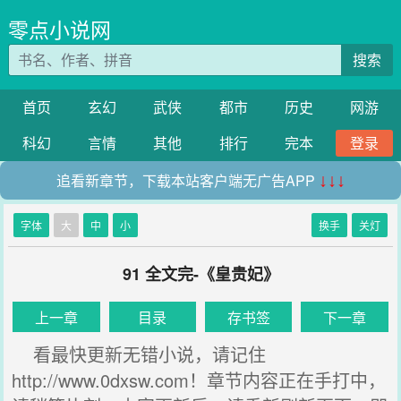
零点小说网
搜索
首页
玄幻
武侠
都市
历史
网游
科幻
言情
其他
排行
完本
登录
追看新章节，下载本站客户端无广告APP
↓↓↓
字体
大
中
小
换手
关灯
91 全文完-《皇贵妃》
上一章
目录
存书签
下一章
看最快更新无错小说，请记住
http://www.0dxsw.com！章节内容正在手打中，