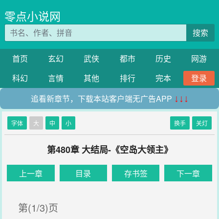
零点小说网
搜索
首页
玄幻
武侠
都市
历史
网游
科幻
言情
其他
排行
完本
登录
追看新章节，下载本站客户端无广告APP
↓↓↓
字体
大
中
小
换手
关灯
第480章 大结局-《空岛大领主》
上一章
目录
存书签
下一章
第(1/3)页