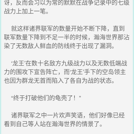
讶，反而会习以为常的默默在战争记录中的七级
战力上加上一笔。
就这样诸界联军的数量开始不断下降，直到
联军数量下降到不足一半的时候，瀚海世界那沾
染了无数敌人鲜血的防线终于出现了漏洞。
‘龙王’在数十名敌方九级战力以及无数低端战
力的围攻下宣告阵亡，而‘龙王’手下的空岛领主
也因为群龙无首而陷入了各自为战的状态。
“终于打破他们的龟壳了！”
诸界联军之中一片欢声笑语，他们好像已经
看到自己等人站在瀚海世界的情景了。