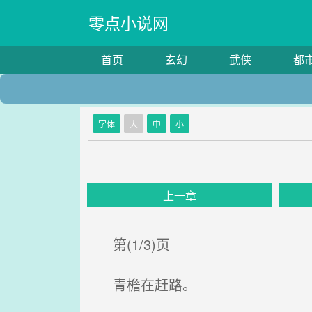
零点小说网
首页
玄幻
武侠
都
字体
大
中
小
上一章
第(1/3)页
青檐在赶路。