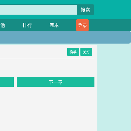
搜索
其他
排行
完本
登录
换手
关灯
下一章