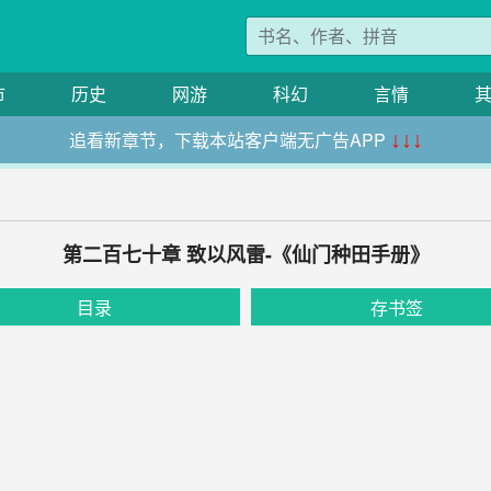
市
历史
网游
科幻
言情
追看新章节，下载本站客户端无广告APP
↓↓↓
第二百七十章 致以风雷-《仙门种田手册》
目录
存书签