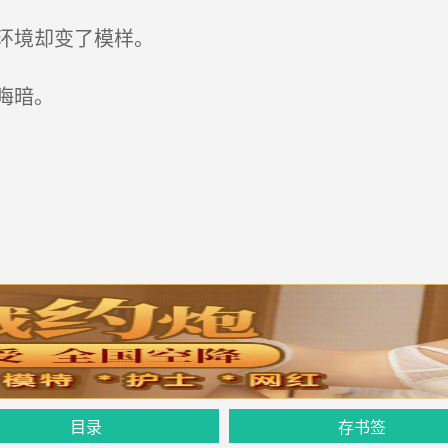
环境却变了模样。
晦暗。
目录
存书签