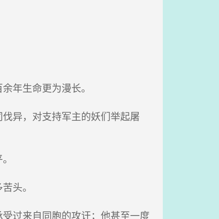
百余年生命更为漫长。
伐异，对支持军主的妖们举起屠
平。
多苦头。
受过来自同胞的攻讦；他甚至一度